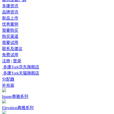
多康资讯
品牌资讯
新品上市
优秀案例
我要购买
购买渠道
我要试用
联系及建议
免费试用
注册
|
登录
多康Tork京东旗舰店
多康Tork天猫旗舰店
分配器
补充装
Image尊雅系列
Elevation典雅系列